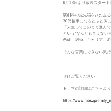
6月18日より放映スター
演劇界の最先端をひた走る
30代後半になるとふと胸
「⼈⽣ってこのまま進んで
“
という
なんとも⾔えない
恋愛、結婚、キャリア、若
そんな⾔葉にできない気持
ぜひご覧ください！
ドラマの詳細はこちらより
https://www.mbs.jp/emily_m