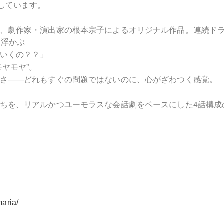
トしています。
、劇作家・演出家の根本宗子によるオリジナル作品。連続ド
に浮かぶ
いくの？？」
”
モヤモヤ
。
さ――どれもすぐの問題ではないのに、⼼がざわつく感覚。
4
ちを、リアルかつユーモラスな会話劇をベースにした
話構成
aria/