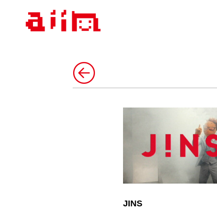
AIIN
JINS